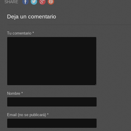
SHARE
Deja un comentario
Tu comentario
*
Nombre
*
Email (no se publicará)
*